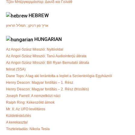
Τζέιν Μπέργκερμάιστερ: Δαυίδ και Γολιάθ
HEBREW
אריך פון דניקן : תמליל הראיון
HUNGARIAN
Az Angol-Szász Misszió: Nyitóoldal
Az Angol-Szász Misszió: Tanú Audiointerjú átirata
Az Angol-Szász Misszió: Bill Ryan Bemutató átirata
felirat (SSA)
Dane Tops: A tag aki lerántotta a leplet a Szcientológia Egyházról
Henry Deacon: Magyar fordítás – 1. Rész
Henry Deacon: Magyar fordítás – 2. Rész (frissítés)
Joseph Farrell: A nemzetközi náci
Ralph Ring: Kékeszöld álmok
Mr. X: Az UFO levéltáros
Küldetésközlés
A kerekasztal
Tiszteletadás: Nikola Tesla