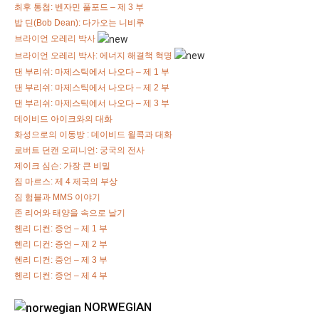
최후 통첩: 벤자민 풀포드 – 제 3 부
밥 딘(Bob Dean): 다가오는 니비루
브라이언 오레리 박사
브라이언 오레리 박사: 에너지 해결책 혁명
댄 부리쉬: 마제스틱에서 나오다 – 제 1 부
댄 부리쉬: 마제스틱에서 나오다 – 제 2 부
댄 부리쉬: 마제스틱에서 나오다 – 제 3 부
데이비드 아이크와의 대화
화성으로의 이동방 : 데이비드 윌콕과 대화
로버트 던캔 오피니언: 궁국의 전사
제이크 심슨: 가장 큰 비밀
짐 마르스: 제 4 제국의 부상
짐 험블과 MMS 이야기
존 리어와 태양을 속으로 날기
헨리 디컨: 증언 – 제 1 부
헨리 디컨: 증언 – 제 2 부
헨리 디컨: 증언 – 제 3 부
헨리 디컨: 증언 – 제 4 부
NORWEGIAN