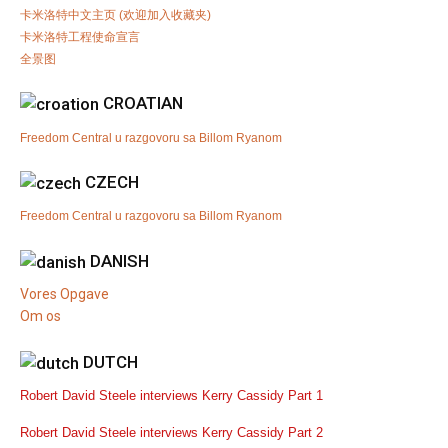
卡米洛特中文主页 (欢迎加入收藏夹)
卡米洛特工程使命宣言
全景图
CROATIAN
Freedom Central u razgovoru sa Billom Ryanom
CZECH
Freedom Central u razgovoru sa Billom Ryanom
DANISH
Vores Opgave
Om os
DUTCH
Robert David Steele interviews Kerry Cassidy Part 1
Robert David Steele interviews Kerry Cassidy Part 2