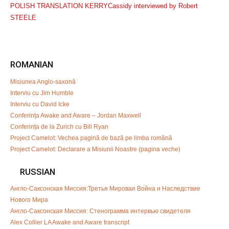
POLISH TRANSLATION KERRYCassidy interviewed by Robert
STEELE
ROMANIAN
Misiunea Anglo-saxonă
Interviu cu Jim Humble
Interviu cu David Icke
Conferința Awake and Aware – Jordan Maxwell
Conferința de la Zurich cu Bill Ryan
Project Camelot: Vechea pagină de bază pe limba română
Project Camelot: Declarare a Misiunii Noastre (pagina veche)
RUSSIAN
Англо-Саксонская Миссия:Третья Мировая Война и Наследствие
Нового Мира
Англо-Саксонская Миссия: Стенограмма интервью свидетеля
Alex Collier LA Awake and Aware transcript