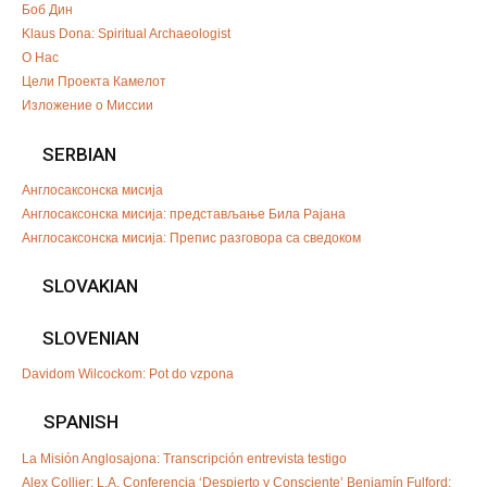
Боб Дин
Klaus Dona: Spiritual Archaeologist
О Нас
Цели Проекта Камелот
Изложение о Миссии
SERBIAN
Англосаксонска мисија
Англосаксонска мисија: представљање Била Рајана
Англосаксонска мисија: Препис разговора са сведоком
SLOVAKIAN
SLOVENIAN
Davidom Wilcockom: Pot do vzpona
SPANISH
La Misión Anglosajona: Transcripción entrevista testigo
Alex Collier: L.A. Conferencia ‘Despierto y Consciente’
Benjamín Fulford: