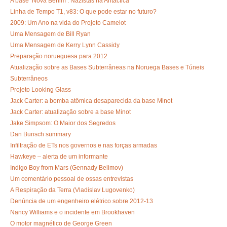
A base ‘Nova Berlim’: Nazistas na Antáctica
Linha de Tempo T1, v83: O que pode estar no futuro?
2009: Um Ano na vida do Projeto Camelot
Uma Mensagem de Bill Ryan
Uma Mensagem de Kerry Lynn Cassidy
Preparação norueguesa para 2012
Atualização sobre as Bases Subterrâneas na Noruega Bases e Túneis
Subterrâneos
Projeto Looking Glass
Jack Carter: a bomba atômica desaparecida da base Minot
Jack Carter: atualização sobre a base Minot
Jake Simpsom: O Maior dos Segredos
Dan Burisch summary
Infiltração de ETs nos governos e nas forças armadas
Hawkeye – alerta de um informante
Indigo Boy from Mars (Gennady Belimov)
Um comentário pessoal de ossas entrevistas
A Respiração da Terra (Vladislav Lugovenko)
Denúncia de um engenheiro elétrico sobre 2012-13
Nancy Williams e o incidente em Brookhaven
O motor magnético de George Green